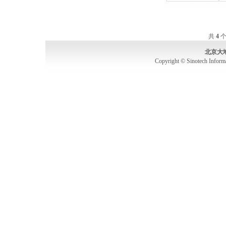
共
4
个
北京大
Copyright © Sinotech Inform