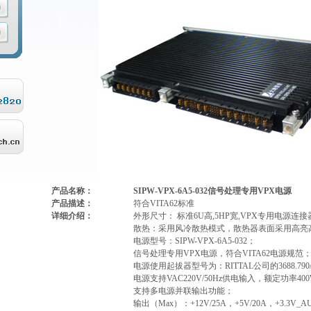
产品名称：
SIPW-VPX-6A5-032
信号处理专用
VPX
电源
产品描述：
符合
VITA62
标准
详细介绍：
外形尺寸： 标准
6U
高
,5HP
宽
,VPX
专用电源连接
散热：采用风冷散热模式，散热器表面采用高亮
电源型号：
SIPW-VPX-6A5-032
；
信号处理专用
VPX
电源，符合
VITA62
电源规范
电源使用起拔器型号为：
RITTAL
公司的
3688.790
电源支持
VAC220V/50Hz
供电输入，额定功率
40
支持多电源并联输出功能；
输出（
Max
）：
+12V/25A
，
+5V/20A
，
+3.3V_A