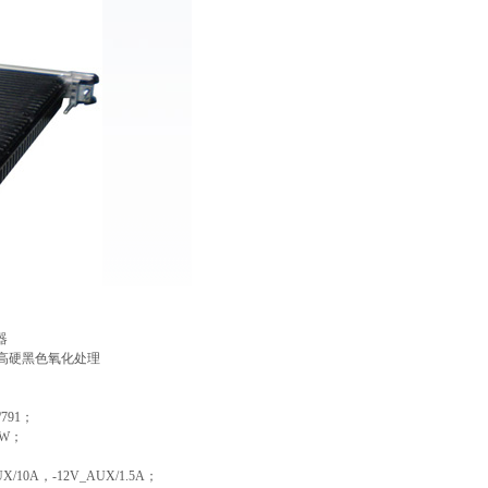
器
高硬黑色氧化处理
；
/791
；
0W
；
UX/10A
，
-12V_AUX/1.5A
；